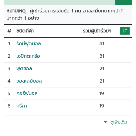
หมายเหตุ :
ผู้เข้าร่วมการแข่งขัน 1 คน อาจจะมีบทบาทหน้าที่
มากกว่า 1 อย่าง
#
ชนิดกีฬา
รวมผู้เข้าร่วมฯ
1
รักบี้ฟุตบอล
41
2
เซปักตะกร้อ
31
3
ฟุตซอล
21
4
วอลเลย์บอล
21
5
คอร์ฟบอล
19
6
กรีฑา
19
7
อีสปอร์ต
18
ดูเพิ่มเติม
8
หมากกระดาน
16