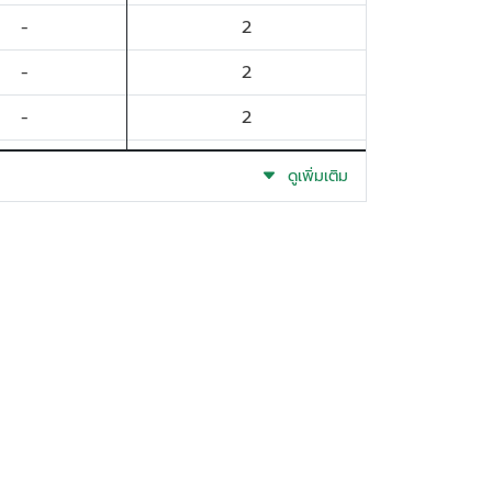
-
2
-
2
-
2
-
2
ดูเพิ่มเติม
-
2
-
2
-
2
-
1
-
1