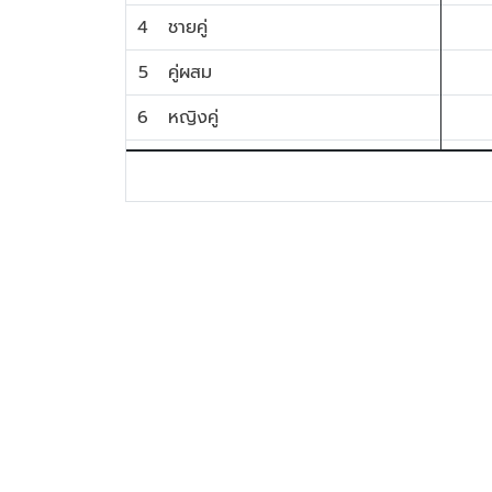
4
ชายคู่
5
คู่ผสม
6
หญิงคู่
7
ชายเดี่ยว