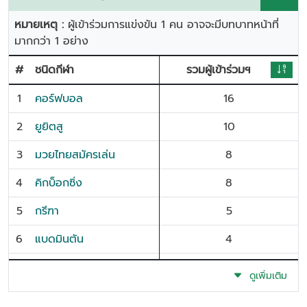
หมายเหตุ :
ผู้เข้าร่วมการแข่งขัน 1 คน อาจจะมีบทบาทหน้าที่
มากกว่า 1 อย่าง
#
ชนิดกีฬา
รวมผู้เข้าร่วมฯ
1
คอร์ฟบอล
16
2
ยูยิตสู
10
3
มวยไทยสมัครเล่น
8
4
คิกบ็อกซิ่ง
8
5
กรีฑา
5
6
แบดมินตัน
4
7
ดาบไทย
4
ดูเพิ่มเติม
8
เทนนิส
4