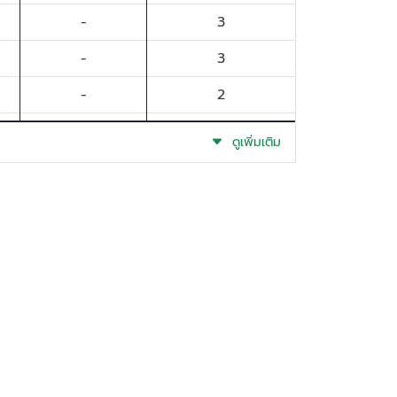
-
3
-
3
-
2
-
2
ดูเพิ่มเติม
-
2
-
2
-
2
-
2
-
2
-
2