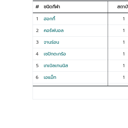
#
ชนิดกีฬา
สถาบ
1
ฮอกกี้
1
2
คอร์ฟบอล
1
3
จานร่อน
1
4
เซปักตะกร้อ
1
5
เทเบิลเทนนิส
1
6
เอแม็ท
1
7
ดาบไทย
1
8
บาสเกตบอล 3x3
1
9
ฮับกิโด
1