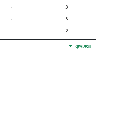
-
3
-
3
-
2
-
2
ดูเพิ่มเติม
-
2
-
2