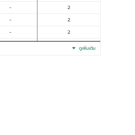
-
2
-
2
-
2
-
2
ดูเพิ่มเติม
-
2
-
1
-
1
-
1
-
1
-
1
-
1